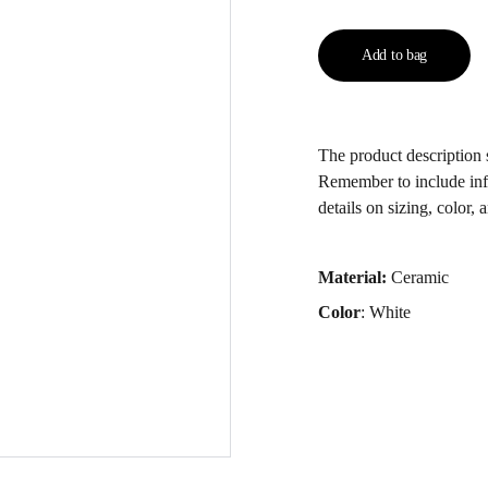
Add to bag
The product description s
Remember to include inf
details on sizing, color, 
Material:
Ceramic
Color
: White