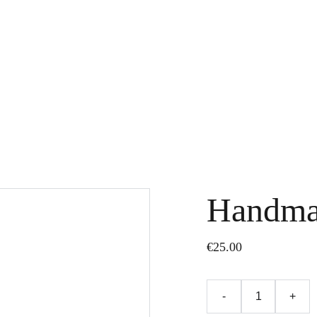
Accueil
Mes accompagnements
Handma
€25.00
-
+