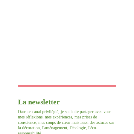
€45.00
-
+
Add to bag
The product description should talk about the product in a truthful
yet flattering way. Remember to include information that the
potential buyer would need, for example details on sizing, color,
and function.
La newsletter
Material
: Stainless Steel
Color
: Black
Dans ce canal privilégié, je souhaite partager avec vous 
mes réflexions, mes expériences, mes prises de 
conscience, mes coups de cœur mais aussi des astuces sur 
la décoration, l'aménagement, l'écologie, l'éco-
responsabilité, ... 